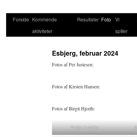
Hop
Forside
Kommende
Resultater
Foto
Vi
til
aktiviteter
spiller
indhold
Esbjerg, februar 2024
Fotos af Per Justesen:
Fotos af Kirsten Hansen:
Fotos af Birgit Hjorth:
Vinder A-række
3