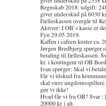
giver underskud på 2538 kr
Regnskab 2018: udgift: 248
giver underskud på 6030 kr
Fælleskassen overgår til Ke
Aktiver: I OB`s kasse er de
Fyn 29.05 2019.
Kaffen i cafeen koster ca.
Jørgen Bredbjerg spørger o
betaling til fælleskassen. S
kr. i kontingent til OB Bord
Ivan spørger: Skal vi betale
Får vi tilskud fra kommune
skal være ungdomsspillere i
gør vi ikke!
Hvad får vi fra OB? Svar : l
20000 kr i alt.