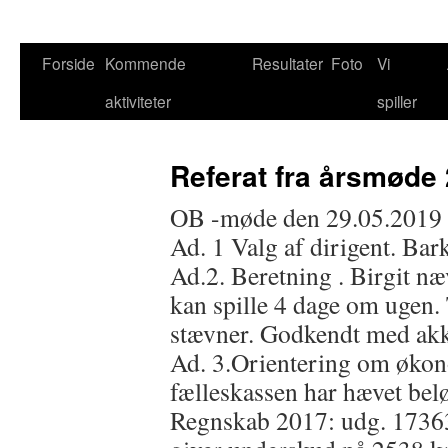
Hop
Forside
Kommende
Resultater
Foto
Vi
til
aktiviteter
spiller
indhold
Referat fra årsmøde
OB -møde den 29.05.2019
Ad. 1 Valg af dirigent. Bar
Ad.2. Beretning . Birgit n
kan spille 4 dage om ugen.
stævner. Godkendt med akk
Ad. 3.Orientering om økono
fælleskassen har hævet beløb
Regnskab 2017: udg. 17363 