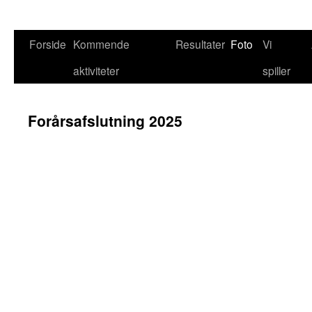
Hop
Forside
Kommende
Resultater
Foto
Vi
til
aktiviteter
spiller
indhold
Forårsafslutning 2025