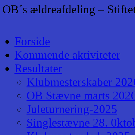
OB´s ældreafdeling – Stift
Hop
Forside
til
indhold
Kommende aktiviteter
Resultater
Klubmesterskaber 202
OB Stævne marts 202
Juleturnering-2025
Singlestævne 28. 0kto